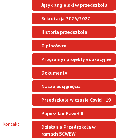
Język angielski w przedszkolu
Rekrutacja 2026/2027
Historia przedszkola
O placówce
Programy i projekty edukacyjne
Dokumenty
Nasze osiągnięcia
Przedszkole w czasie Covid - 19
Papież Jan Paweł II
Kontakt
Działania Przedszkola w
ramach SCWEW