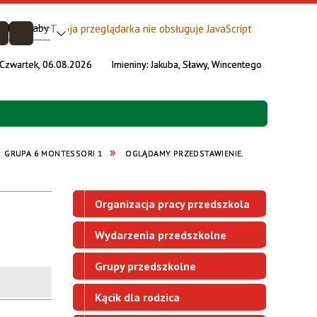
Twoja przeglądarka nie obsługuje JavaScript
Czwartek, 06.08.2026
Imieniny:
Jakuba, Sławy, Wincentego
GRUPA 6 MONTESSORI 1
OGLĄDAMY PRZEDSTAWIENIE.
Organizacja pracy przedszkola
Wydarzenia przedszkolne
Grupy przedszkolne
Kącik dla rodzica