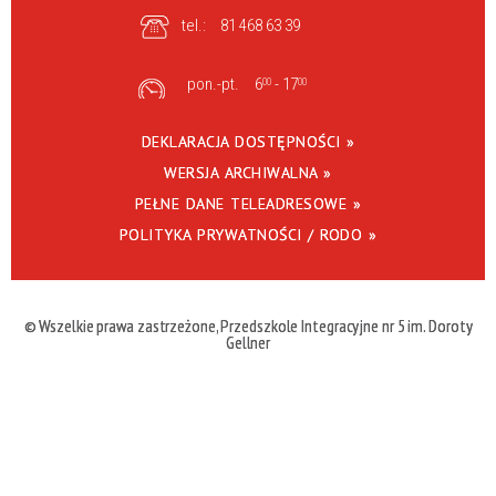
tel.:
81 468 63 39
pon.-pt.
6
- 17
00
00
DEKLARACJA DOSTĘPNOŚCI »
WERSJA ARCHIWALNA »
PEŁNE DANE TELEADRESOWE »
POLITYKA PRYWATNOŚCI / RODO »
© Wszelkie prawa zastrzeżone, Przedszkole Integracyjne nr 5 im. Doroty
Gellner