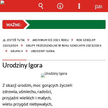
pane
Wyszukiwarka
Narzędzia
Menu
szczegółowe
JESTEŚ TUTAJ
ARCHIWUM OD 2021 ROKU
ROK SZKOLNY
2023/2024
GRUPY PRZEDSZKOLNE W ROKU SZKOLNYM 2023/2024
GRUPA III
URODZINY IGORA
Urodziny Igora
Z okazji urodzin, moc gorących życzeń:
zdrowia, uśmiechu, radości,
przyjaźni wielkich i małych,
wielu przygód niebywałych,