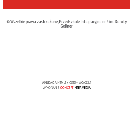
© Wszelkie prawa zastrzeżone, Przedszkole Integracyjne nr 5 im. Doroty
Gellner
WALIDACJA:
HTML5
+
CSS3
+
WCAG 2.1
WYKONANIE
CONCEPT
INTERMEDIA