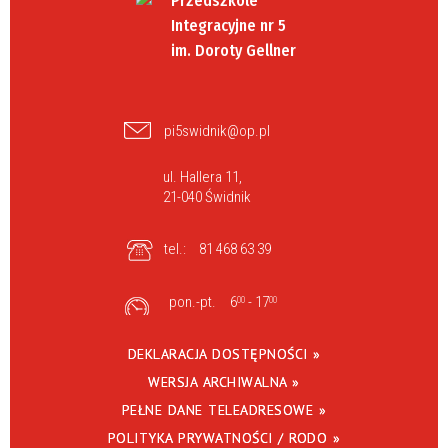
Przedszkole
Integracyjne nr 5
im. Doroty Gellner
pi5swidnik@op.pl
ul. Hallera 11,
21-040 Świdnik
tel.:
81 468 63 39
pon.-pt.
6
- 17
00
00
DEKLARACJA DOSTĘPNOŚCI »
WERSJA ARCHIWALNA »
PEŁNE DANE TELEADRESOWE »
POLITYKA PRYWATNOŚCI / RODO »