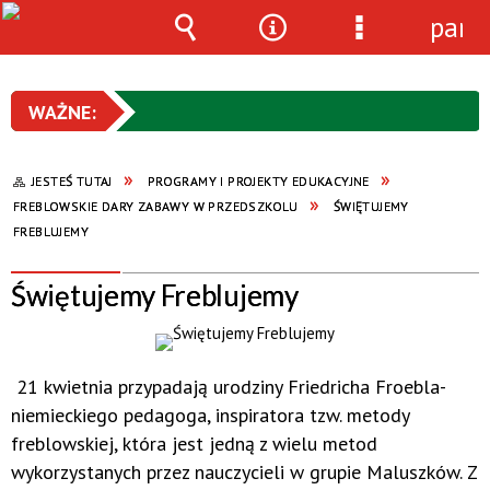
pane
Wyszukiwarka
Narzędzia
Menu
szczegółowe
JESTEŚ TUTAJ
PROGRAMY I PROJEKTY EDUKACYJNE
FREBLOWSKIE DARY ZABAWY W PRZEDSZKOLU
ŚWIĘTUJEMY
FREBLUJEMY
Świętujemy Freblujemy
21 kwietnia przypadają urodziny Friedricha Froebla-
niemieckiego pedagoga, inspiratora tzw. metody
freblowskiej, która jest jedną z wielu metod
wykorzystanych przez nauczycieli w grupie Maluszków. Z